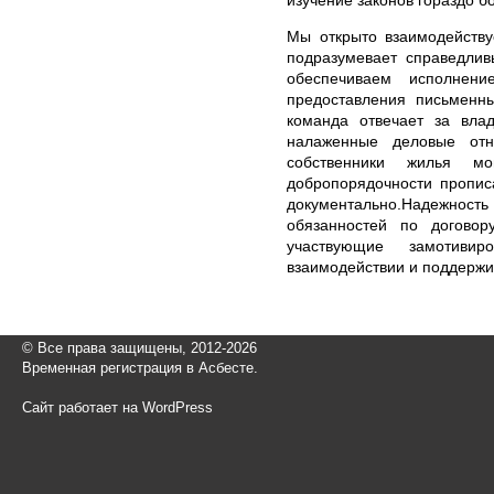
Мы открыто взаимодейству
подразумевает справедлив
обеспечиваем исполнени
предоставления письменн
команда отвечает за влад
налаженные деловые от
собственники жилья м
добропорядочности пропис
документально.Надежность
обязанностей по договор
участвующие замотиви
взаимодействии и поддержи
© Все права защищены, 2012-2026
Временная регистрация в Асбесте.
Сайт работает на WordPress