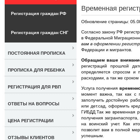
Временная регист
Регистрация граждан РФ
Обновление страницы: 05.0
Согласно закону РФ регист
Регистрация граждан СНГ
в Федеральной Миграционн
вам в оформлении регист
Федерации и мигрантов.
ПОСТОЯННАЯ ПРОПИСКА
Обращаем ваше внимани
регистраций прошлой да
ПРОПИСКА ДЛЯ РЕБЕНКА
определяется спросом и 
расходами, а так же сроком
РЕГИСТРАЦИЯ ДЛЯ РВП
Услуга получения
временно
момент важна, так как с
заполучить достойную рабо
ОТВЕТЫ НА ВОПРОСЫ
или дет.сад, оформить кре
ГИБДД.Так же временная р
получения загранпаспорта, 
ЦЕНА РЕГИСТРАЦИИ
на воинский учет. Как ит
позволит вам в полной мер
успешным.
ОТЗЫВЫ КЛИЕНТОВ