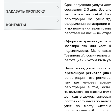
Срок получения услуги
лег
составляет 2-3 дня. Все с
ЗАКАЗАТЬ ПРОПИСКУ
мы берем на себя! Вам
регистрации. Не нужно жд
оформления регистрации в 
КОНТАКТЫ
и до получения вами готов
работаем на вас — вы отда
Оформить временную регис
квартира это или частны
недвижимости. Мы отказыв
"резиновых", сомнительных
репутацией и хотим быть ув
Наши менеджеры постар
временную регистрацию 
регистрация
- это регистра
там где человек времен
регистрации в том, есл
жительства, но скажем вам 
дет. сад в другом микрор
постоянного места жительс
учет по месту житель
продолжительный период